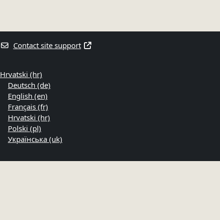
Contact site support
Hrvatski ‎(hr)‎
Deutsch ‎(de)‎
English ‎(en)‎
Français ‎(fr)‎
Hrvatski ‎(hr)‎
Polski ‎(pl)‎
Українська ‎(uk)‎