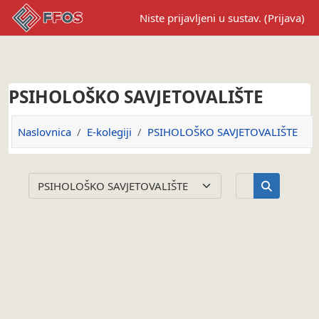
Preskoči na sadržaj
Niste prijavljeni u sustav. (
Prijava
)
PSIHOLOŠKO SAVJETOVALIŠTE
Naslovnica
E-kolegiji
PSIHOLOŠKO SAVJETOVALIŠTE
Pretraži e-kol
Popis e-kolegija
Pretraži e-