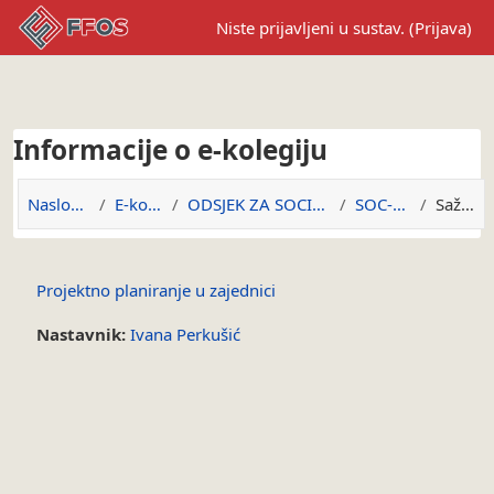
Preskoči na sadržaj
Niste prijavljeni u sustav. (
Prijava
)
Informacije o e-kolegiju
Naslovnica
E-kolegiji
ODSJEK ZA SOCIOLOGIJU
SOC-PPUZ
Sažetak
Projektno planiranje u zajednici
Nastavnik:
Ivana Perkušić