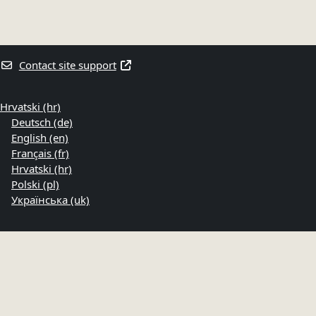
Contact site support
Hrvatski ‎(hr)‎
Deutsch ‎(de)‎
English ‎(en)‎
Français ‎(fr)‎
Hrvatski ‎(hr)‎
Polski ‎(pl)‎
Українська ‎(uk)‎