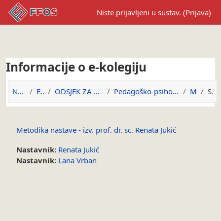
Preskoči na sadržaj
Niste prijavljeni u sustav. (
Prijava
)
Informacije o e-kolegiju
Naslovnica
E-kolegiji
ODSJEK ZA CJELOŽIVOTNO OBRAZOVANJE
Pedagoško-psihološko-didaktičko-metodička izobrazb...
MNRJ7_1
Sažetak
Metodika nastave - izv. prof. dr. sc. Renata Jukić
Nastavnik:
Renata Jukić
Nastavnik:
Lana Vrban