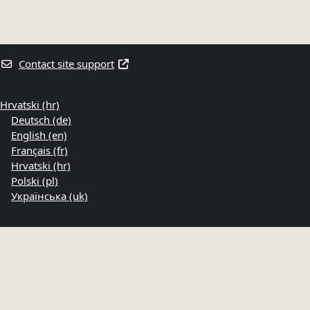
Contact site support
Hrvatski ‎(hr)‎
Deutsch ‎(de)‎
English ‎(en)‎
Français ‎(fr)‎
Hrvatski ‎(hr)‎
Polski ‎(pl)‎
Українська ‎(uk)‎