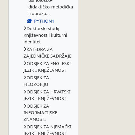
psihološko-
didaktičko-metodička
izobrazb...
PYTHON1
Doktorski studij
Književnost i kulturni
identitet
KATEDRA ZA
ZAJEDNIČKE SADRŽAJE
ODSJEK ZA ENGLESKI
JEZIK I KNJIŽEVNOST
ODSJEK ZA
FILOZOFIJU
ODSJEK ZA HRVATSKI
JEZIK I KNJIŽEVNOST
ODSJEK ZA
INFORMACIJSKE
ZNANOSTI
ODSJEK ZA NJEMAČKI
JEZIK I KNJIŽEVNOST