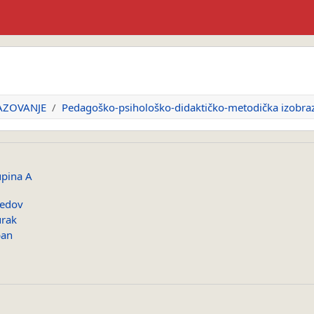
AZOVANJE
Pedagoško-psihološko-didaktičko-metodička izobraz
upina A
jedov
urak
ban