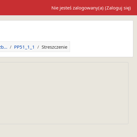
Nie jesteś zalogowany(a) (
Zaloguj się
)
b...
PP51_1_1
Streszczenie