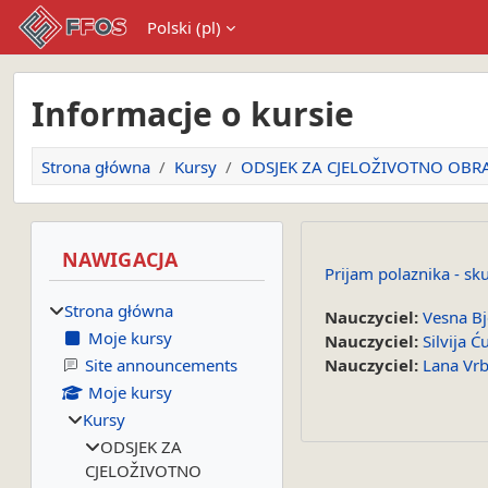
Przejdź do głównej zawartości
Polski ‎(pl)‎
Informacje o kursie
Strona główna
Kursy
ODSJEK ZA CJELOŽIVOTNO OBR
Bloki
Pomiń Nawigacja
NAWIGACJA
Prijam polaznika - sk
Strona główna
Nauczyciel:
Vesna B
Moje kursy
Nauczyciel:
Silvija Ć
Site announcements
Nauczyciel:
Lana Vr
Moje kursy
Kursy
ODSJEK ZA
CJELOŽIVOTNO