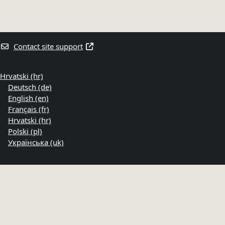
Contact site support
Hrvatski ‎(hr)‎
Deutsch ‎(de)‎
English ‎(en)‎
Français ‎(fr)‎
Hrvatski ‎(hr)‎
Polski ‎(pl)‎
Українська ‎(uk)‎