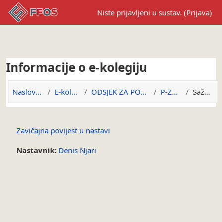
Preskoči na sadržaj
Niste prijavljeni u sustav. (
Prijava
)
Informacije o e-kolegiju
Naslovnica
E-kolegiji
ODSJEK ZA POVIJEST
P-ZPUN
Sažetak
Zavičajna povijest u nastavi
Nastavnik:
Denis Njari