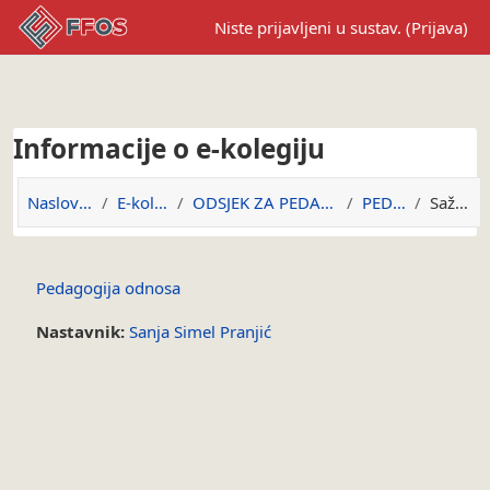
Preskoči na sadržaj
Niste prijavljeni u sustav. (
Prijava
)
Informacije o e-kolegiju
Naslovnica
E-kolegiji
ODSJEK ZA PEDAGOGIJU
PED-PO
Sažetak
Pedagogija odnosa
Nastavnik:
Sanja Simel Pranjić