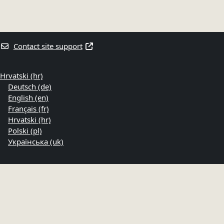
Contact site support
Hrvatski ‎(hr)‎
Deutsch ‎(de)‎
English ‎(en)‎
Français ‎(fr)‎
Hrvatski ‎(hr)‎
Polski ‎(pl)‎
Українська ‎(uk)‎