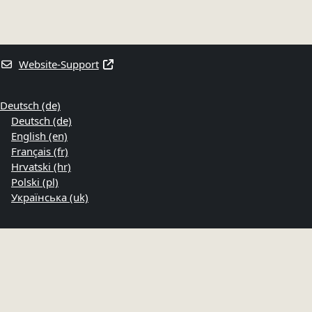
Website-Support
Deutsch ‎(de)‎
Deutsch ‎(de)‎
English ‎(en)‎
Français ‎(fr)‎
Hrvatski ‎(hr)‎
Polski ‎(pl)‎
Українська ‎(uk)‎