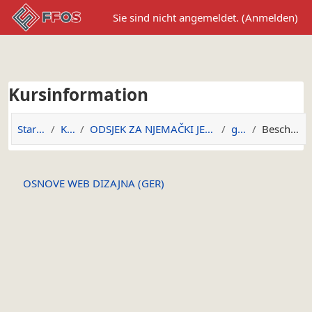
Zum Hauptinhalt
Sie sind nicht angemeldet. (
Anmelden
)
Kursinformation
Startseite
Kurse
ODSJEK ZA NJEMAČKI JEZIK I KNJIŽEVNOST
g.owd
Beschreibung
OSNOVE WEB DIZAJNA (GER)