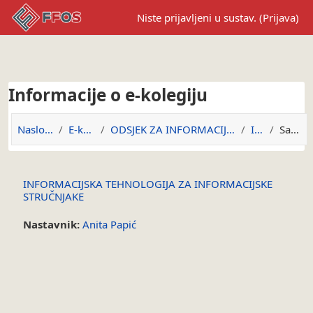
Preskoči na sadržaj
Niste prijavljeni u sustav. (
Prijava
)
Informacije o e-kolegiju
Naslovnica
E-kolegiji
ODSJEK ZA INFORMACIJSKE ZNANOSTI
ITZIS
Sažetak
INFORMACIJSKA TEHNOLOGIJA ZA INFORMACIJSKE
STRUČNJAKE
Nastavnik:
Anita Papić