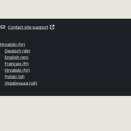
Contact site support
Hrvatski ‎(hr)‎
Deutsch ‎(de)‎
English ‎(en)‎
Français ‎(fr)‎
Hrvatski ‎(hr)‎
Polski ‎(pl)‎
Українська ‎(uk)‎