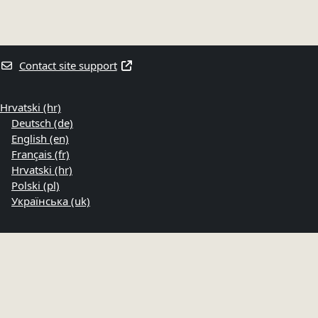
Contact site support
Hrvatski ‎(hr)‎
Deutsch ‎(de)‎
English ‎(en)‎
Français ‎(fr)‎
Hrvatski ‎(hr)‎
Polski ‎(pl)‎
Українська ‎(uk)‎