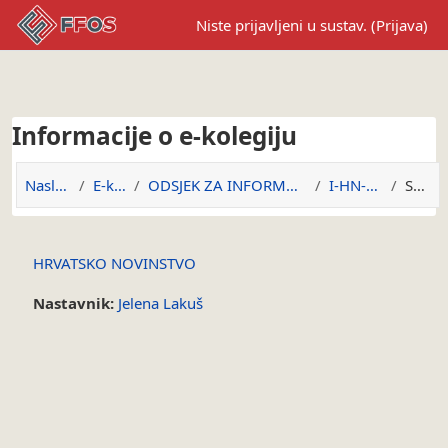
Preskoči na sadržaj
Niste prijavljeni u sustav. (
Prijava
)
Informacije o e-kolegiju
Naslovnica
E-kolegiji
ODSJEK ZA INFORMACIJSKE ZNANOSTI
I-HN-2020/21
Sažetak
HRVATSKO NOVINSTVO
Nastavnik:
Jelena Lakuš