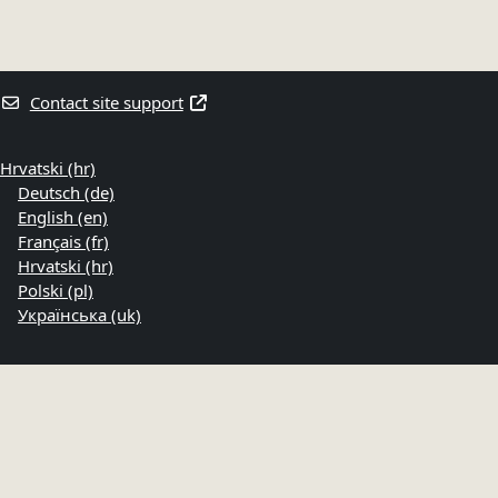
Contact site support
Hrvatski ‎(hr)‎
Deutsch ‎(de)‎
English ‎(en)‎
Français ‎(fr)‎
Hrvatski ‎(hr)‎
Polski ‎(pl)‎
Українська ‎(uk)‎