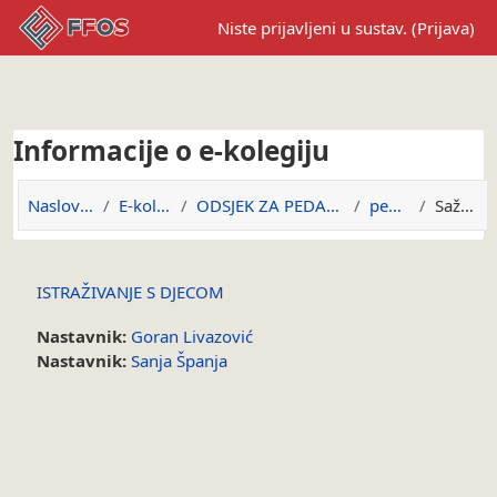
Preskoči na sadržaj
Niste prijavljeni u sustav. (
Prijava
)
Informacije o e-kolegiju
Naslovnica
E-kolegiji
ODSJEK ZA PEDAGOGIJU
ped.isd
Sažetak
ISTRAŽIVANJE S DJECOM
Nastavnik:
Goran Livazović
Nastavnik:
Sanja Španja