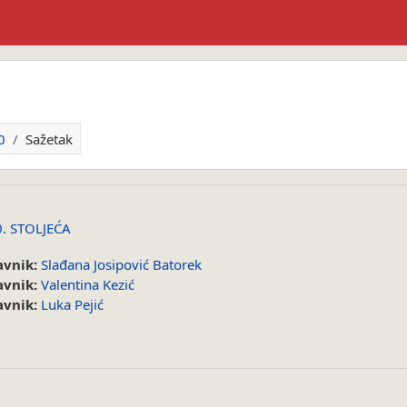
0
Sažetak
0. STOLJEĆA
avnik:
Slađana Josipović Batorek
avnik:
Valentina Kezić
avnik:
Luka Pejić