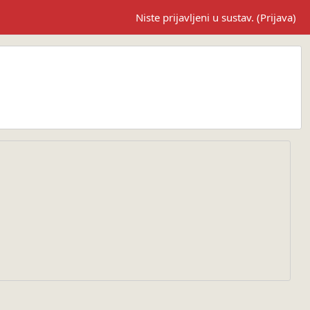
Niste prijavljeni u sustav. (
Prijava
)