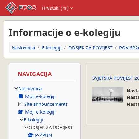
Preskoči na sadržaj
Hrvatski ‎(hr)‎
Informacije o e-kolegiju
Naslovnica
E-kolegiji
ODSJEK ZA POVIJEST
POV-SP2
Blokovi
Preskoči Navigacija
NAVIGACIJA
SVJETSKA POVIJEST 2
Naslovnica
Nast
Moji e-kolegiji
Nast
Site announcements
Nast
Moji e-kolegiji
E-kolegiji
ODSJEK ZA POVIJEST
P-ZPUN