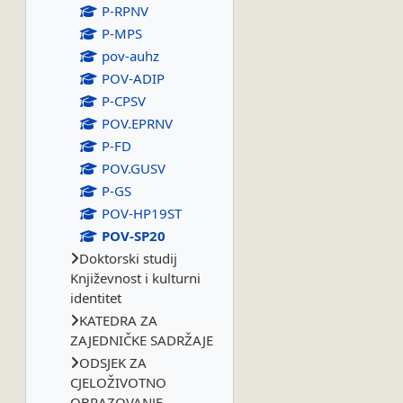
P-RPNV
P-MPS
pov-auhz
POV-ADIP
P-CPSV
POV.EPRNV
P-FD
POV.GUSV
P-GS
POV-HP19ST
POV-SP20
Doktorski studij
Književnost i kulturni
identitet
KATEDRA ZA
ZAJEDNIČKE SADRŽAJE
ODSJEK ZA
CJELOŽIVOTNO
OBRAZOVANJE