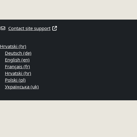
Contact site support
Hrvatski ‎(hr)‎
Deutsch ‎(de)‎
English ‎(en)‎
Français ‎(fr)‎
Hrvatski ‎(hr)‎
Polski ‎(pl)‎
Українська ‎(uk)‎