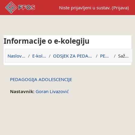
Preskoči na sadržaj
Niste prijavljeni u sustav. (
Prijava
)
Informacije o e-kolegiju
Naslovnica
E-kolegiji
ODSJEK ZA PEDAGOGIJU
PED-PA
Sažetak
PEDAGOGIJA ADOLESCENCIJE
Nastavnik:
Goran Livazović