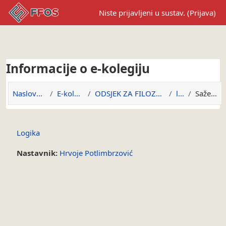
Preskoči na sadržaj
Niste prijavljeni u sustav. (
Prijava
)
Informacije o e-kolegiju
Naslovnica
E-kolegiji
ODSJEK ZA FILOZOFIJU
lgk
Sažetak
Logika
Nastavnik:
Hrvoje Potlimbrzović