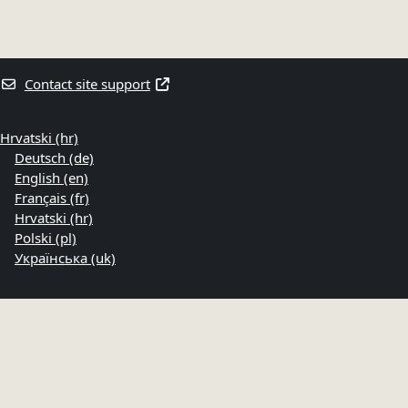
Contact site support
Hrvatski ‎(hr)‎
Deutsch ‎(de)‎
English ‎(en)‎
Français ‎(fr)‎
Hrvatski ‎(hr)‎
Polski ‎(pl)‎
Українська ‎(uk)‎