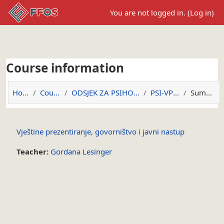
Skip to main content
You are not logged in. (
Log in
)
Course information
Home
Courses
ODSJEK ZA PSIHOLOGIJU
PSI-VPGIJN
Summary
Vještine prezentiranje, govorništvo i javni nastup
Teacher:
Gordana Lesinger