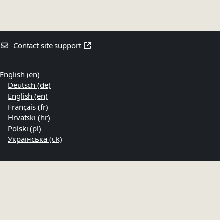
Contact site support
English ‎(en)‎
Deutsch ‎(de)‎
English ‎(en)‎
Français ‎(fr)‎
Hrvatski ‎(hr)‎
Polski ‎(pl)‎
Українська ‎(uk)‎