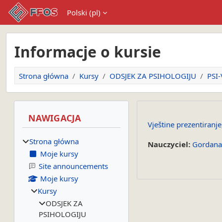
Przejdź do głównej zawartości
Polski ‎(pl)‎
Informacje o kursie
Strona główna
Kursy
ODSJEK ZA PSIHOLOGIJU
PSI
Bloki
Pomiń Nawigacja
NAWIGACJA
Vještine prezentiranje
Strona główna
Nauczyciel:
Gordana
Moje kursy
Site announcements
Moje kursy
Kursy
ODSJEK ZA
PSIHOLOGIJU