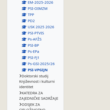
EM-2025-2026
PSI-OIMZM
TPP
PD2
USK 2025 2026
PSI-PTVIS
Ps-AFŽS
PSI-BP
Ps-EPa
PSI-FJ1
Ps-GSI-2025/26
PSI-VPGIJN
Doktorski studij
Književnost i kulturni
identitet
KATEDRA ZA
ZAJEDNIČKE SADRŽAJE
ODSJEK ZA
CJELOŽIVOTNO