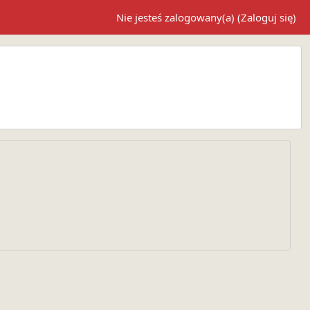
Nie jesteś zalogowany(a) (
Zaloguj się
)