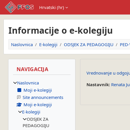
Preskoči na sadržaj
Hrvatski ‎(hr)‎
Informacije o e-kolegiju
Naslovnica
E-kolegiji
ODSJEK ZA PEDAGOGIJU
PED
Blokovi
Preskoči Navigacija
NAVIGACIJA
Vrednovanje u odgoju
Naslovnica
Nastavnik:
Renata Ju
Moji e-kolegiji
Site announcements
Moji e-kolegiji
E-kolegiji
ODSJEK ZA
PEDAGOGIJU