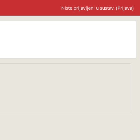
Niste prijavljeni u sustav. (
Prijava
)