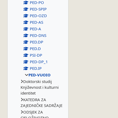
PED-PO
PED-SPIP
PED-OZD
PED-AS
PED-A
PED-DNS
PED.DP
PED.D
PSI-DP
PED-DP_1
PED.IP
PED-VUOIO
Doktorski studij
Književnost i kulturni
identitet
KATEDRA ZA
ZAJEDNIČKE SADRŽAJE
ODSJEK ZA
CJELOŽIVOTNO