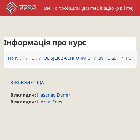
Перейти до головного вмісту
Ви не пройшли ідентифікацію (
Увійти
)
Інформація про курс
На головну
Курси
ODSJEK ZA INFORMACIJSKE ZNANOSTI
INF-B-2025/2026
Резюме
BIBLIOMETRIJA
Викладач:
Hasenay Damir
Викладач:
Horvat Ines