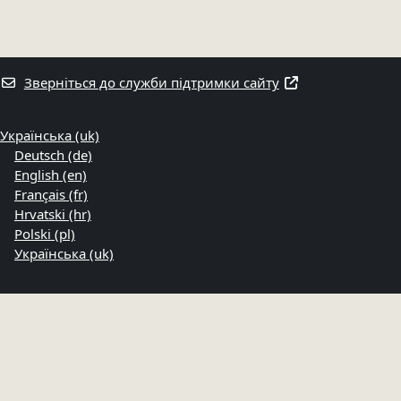
Зверніться до служби підтримки сайту
Українська ‎(uk)‎
Deutsch ‎(de)‎
English ‎(en)‎
Français ‎(fr)‎
Hrvatski ‎(hr)‎
Polski ‎(pl)‎
Українська ‎(uk)‎