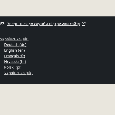
Зверніться до служби підтримки сайту
Українська ‎(uk)‎
Deutsch ‎(de)‎
English ‎(en)‎
Français ‎(fr)‎
Hrvatski ‎(hr)‎
Polski ‎(pl)‎
Українська ‎(uk)‎