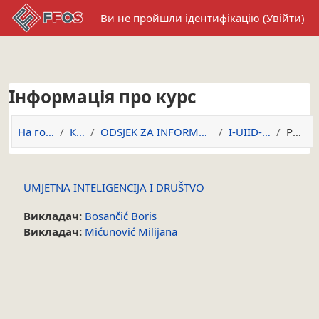
Перейти до головного вмісту
Ви не пройшли ідентифікацію (
Увійти
)
Інформація про курс
На головну
Курси
ODSJEK ZA INFORMACIJSKE ZNANOSTI
I-UIID-2025/26
Резюме
UMJETNA INTELIGENCIJA I DRUŠTVO
Викладач:
Bosančić Boris
Викладач:
Mićunović Milijana