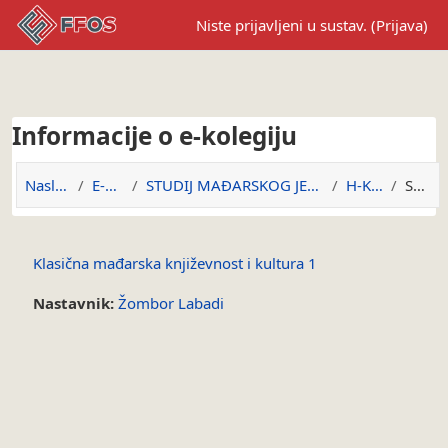
Preskoči na sadržaj
Niste prijavljeni u sustav. (
Prijava
)
Informacije o e-kolegiju
Naslovnica
E-kolegiji
STUDIJ MAĐARSKOG JEZIKA I KNJIŽEVNOSTI
H-KMKIK1
Sažetak
Klasična mađarska književnost i kultura 1
Nastavnik:
Žombor Labadi