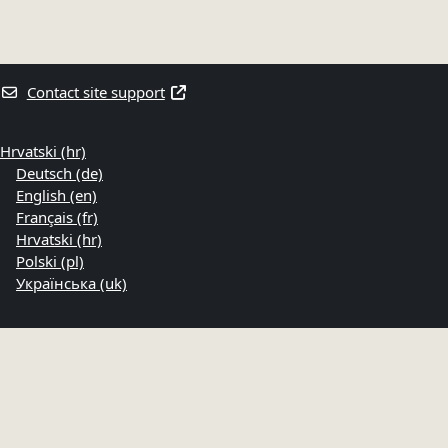
Contact site support
Hrvatski ‎(hr)‎
Deutsch ‎(de)‎
English ‎(en)‎
Français ‎(fr)‎
Hrvatski ‎(hr)‎
Polski ‎(pl)‎
Українська ‎(uk)‎