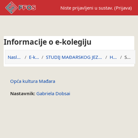
Preskoči na sadržaj
Niste prijavljeni u sustav. (
Prijava
)
Informacije o e-kolegiju
Naslovnica
E-kolegiji
STUDIJ MAĐARSKOG JEZIKA I KNJIŽEVNOSTI
H-OKM
Sažetak
Opća kultura Mađara
Nastavnik:
Gabriela Dobsai