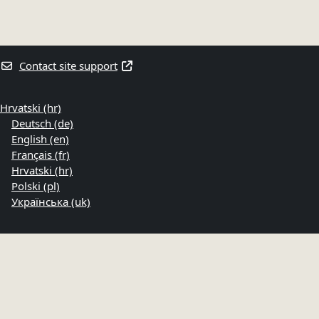
Contact site support
Hrvatski ‎(hr)‎
Deutsch ‎(de)‎
English ‎(en)‎
Français ‎(fr)‎
Hrvatski ‎(hr)‎
Polski ‎(pl)‎
Українська ‎(uk)‎