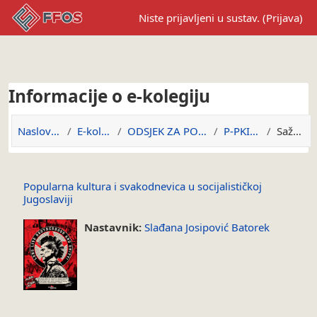
Preskoči na sadržaj
Niste prijavljeni u sustav. (
Prijava
)
Informacije o e-kolegiju
Naslovnica
E-kolegiji
ODSJEK ZA POVIJEST
P-PKISUSJ
Sažetak
Popularna kultura i svakodnevica u socijalističkoj
Jugoslaviji
Nastavnik:
Slađana Josipović Batorek