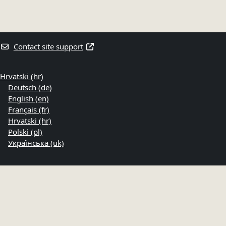
Contact site support
Hrvatski ‎(hr)‎
Deutsch ‎(de)‎
English ‎(en)‎
Français ‎(fr)‎
Hrvatski ‎(hr)‎
Polski ‎(pl)‎
Українська ‎(uk)‎