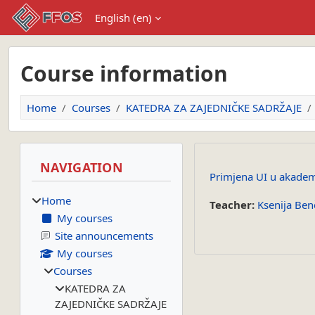
Skip to main content
English ‎(en)‎
Course information
Home
Courses
KATEDRA ZA ZAJEDNIČKE SADRŽAJE
Blocks
Skip Navigation
NAVIGATION
Primjena UI u akad
Home
Teacher:
Ksenija Ben
My courses
Site announcements
My courses
Courses
KATEDRA ZA
ZAJEDNIČKE SADRŽAJE