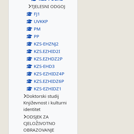
TJELESNI ODGOJ
FJ1
UVKKP
PM
PP
KZS-EHZNJ2
KZS.EZHID2I
KZS.EZHDZ2P
KZS-EHD3
KZS-EZHIDZ4P
KZS.EZHIDZ6P
KZS-EZHIDZ1
Doktorski studij
Književnost i kulturni
identitet
ODSJEK ZA
CJELOŽIVOTNO
OBRAZOVANJE