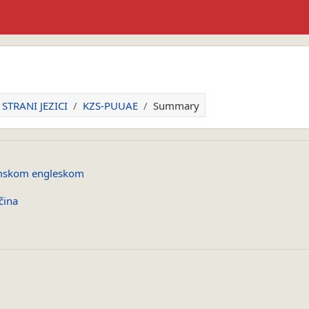
STRANI JEZICI
KZS-PUUAE
Summary
emskom engleskom
čina