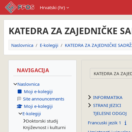
Preskoči na sadržaj
Hrvatski ‎(hr)‎
KATEDRA ZA ZAJEDNIČKE S
Naslovnica
E-kolegiji
KATEDRA ZA ZAJEDNIČKE SADRŽ
Blokovi
Preskoči Navigacija
NAVIGACIJA
Popis e-kolegija
Naslovnica
Moji e-kolegiji
INFORMATIKA
Site announcements
STRANI JEZICI
Moji e-kolegiji
TJELESNI ODGOJ
E-kolegiji
Doktorski studij
Francuski jezik 1
Književnost i kulturni