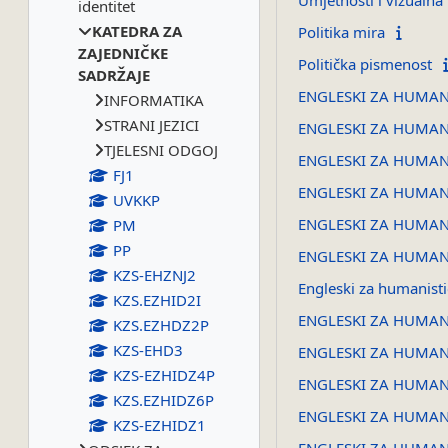
Umjetnosti i vizualna 
identitet
KATEDRA ZA
Politika mira
ZAJEDNIČKE
Politička pismenost
SADRŽAJE
ENGLESKI ZA HUMANI
INFORMATIKA
STRANI JEZICI
ENGLESKI ZA HUMANIS
TJELESNI ODGOJ
ENGLESKI ZA HUMANIS
FJ1
ENGLESKI ZA HUMANI
UVKKP
ENGLESKI ZA HUMANIS
PM
PP
ENGLESKI ZA HUMAN
KZS-EHZNJ2
Engleski za humanisti
KZS.EZHID2I
ENGLESKI ZA HUMANIS
KZS.EZHDZ2P
KZS-EHD3
ENGLESKI ZA HUMANI
KZS-EZHIDZ4P
ENGLESKI ZA HUMANIS
KZS.EZHIDZ6P
ENGLESKI ZA HUMANIS
KZS-EZHIDZ1