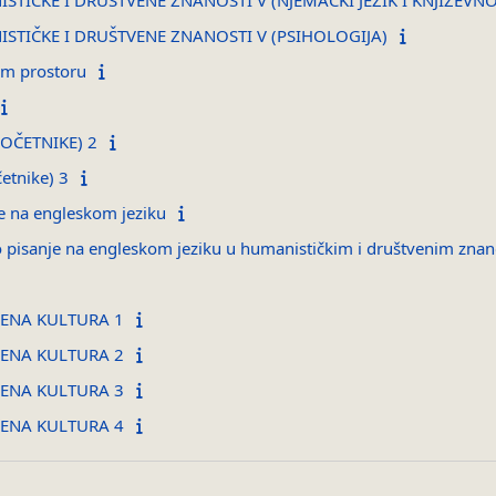
STIČKE I DRUŠTVENE ZNANOSTI V (NJEMAČKI JEZIK I KNJIŽEVNO
STIČKE I DRUŠTVENE ZNANOSTI V (PSIHOLOGIJA)
om prostoru
POČETNIKE) 2
četnike) 3
ne na engleskom jeziku
pisanje na engleskom jeziku u humanističkim i društvenim zna
VENA KULTURA 1
VENA KULTURA 2
VENA KULTURA 3
VENA KULTURA 4