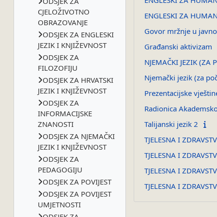
ENGLESKI ZA HUMANI
ODSJEK ZA
CJELOŽIVOTNO
ENGLESKI ZA HUMANI
OBRAZOVANJE
Govor mržnje u javn
ODSJEK ZA ENGLESKI
JEZIK I KNJIŽEVNOST
Građanski aktivizam
ODSJEK ZA
NJEMAČKI JEZIK (ZA 
FILOZOFIJU
Njemački jezik (za po
ODSJEK ZA HRVATSKI
JEZIK I KNJIŽEVNOST
Prezentacijske vješti
ODSJEK ZA
Radionica Akademsko 
INFORMACIJSKE
ZNANOSTI
Talijanski jezik 2
ODSJEK ZA NJEMAČKI
TJELESNA I ZDRAVST
JEZIK I KNJIŽEVNOST
TJELESNA I ZDRAVST
ODSJEK ZA
PEDAGOGIJU
TJELESNA I ZDRAVST
ODSJEK ZA POVIJEST
TJELESNA I ZDRAVST
ODSJEK ZA POVIJEST
UMJETNOSTI
ODSJEK ZA