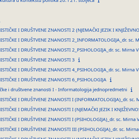
kultura u kontekstu politika 20. i 21. stoljeća
STIČKE I DRUŠTVENE ZNANOSTI 2 (NJEMAČKI JEZIK I KNJIŽEVNO
TIČKE I DRUŠTVENE ZNANOSTI 2_INFORMATOLOGIJA_dr. sc. Mirn
TIČKE I DRUŠTVENE ZNANOSTI 2_PSIHOLOGIJA_dr. sc. Mirna Var
STIČKE I DRUŠTVENE ZNANOSTI 3
TIČKE I DRUŠTVENE ZNANOSTI 4_PSIHOLOGIJA_dr. sc. Mirna Var
ISTIČKE I DRUŠTVENE ZNANOSTI 6_PSIHOLOGIJA
čke i društvene znanosti I - Informatologija jednopredmetni
TIČKE I DRUŠTVENE ZNANOSTI I (INFORMATOLOGIJA)_dr. sc. Mir
STIČKE I DRUŠTVENE ZNANOSTI I (NJEMAČKI JEZIK I KNJIŽEVNO
TIČKE I DRUŠTVENE ZNANOSTI I (PSIHOLOGIJA)_dr. sc. Mirna Va
TIČKE I DRUŠTVENE ZNANOSTI III (PSIHOLOGIJA)_dr. sc. Mirna V