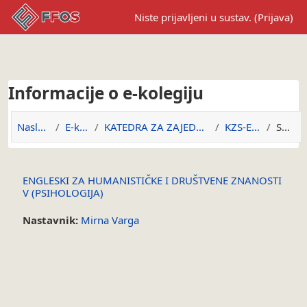
Preskoči na sadržaj
Niste prijavljeni u sustav. (
Prijava
)
Informacije o e-kolegiju
Naslovnica
E-kolegiji
KATEDRA ZA ZAJEDNIČKE SADRŽAJE
KZS-EHDZPSI
Sažetak
ENGLESKI ZA HUMANISTIČKE I DRUŠTVENE ZNANOSTI
V (PSIHOLOGIJA)
Nastavnik:
Mirna Varga