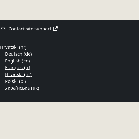
Contact site support
Hrvatski ‎(hr)‎
Deutsch ‎(de)‎
English ‎(en)‎
Français ‎(fr)‎
Hrvatski ‎(hr)‎
Polski ‎(pl)‎
Українська ‎(uk)‎