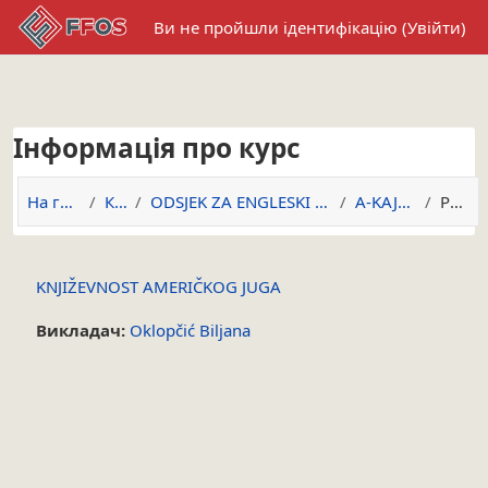
Перейти до головного вмісту
Ви не пройшли ідентифікацію (
Увійти
)
Інформація про курс
На головну
Курси
ODSJEK ZA ENGLESKI JEZIK I KNJIŽEVNOST
A-KAJ-2017/18
Резюме
KNJIŽEVNOST AMERIČKOG JUGA
Викладач:
Oklopčić Biljana