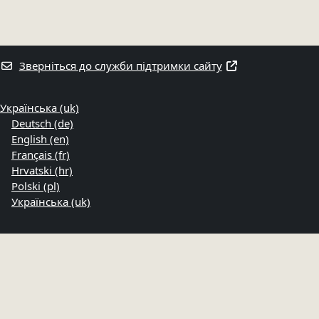
Зверніться до служби підтримки сайту
Українська ‎(uk)‎
Deutsch ‎(de)‎
English ‎(en)‎
Français ‎(fr)‎
Hrvatski ‎(hr)‎
Polski ‎(pl)‎
Українська ‎(uk)‎