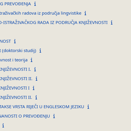
G PREVOĐENJA
raživačkih radova iz područja lingvistike
O-ISTRAŽIVAČKOG RADA IZ PODRUČJA KNJIŽEVNOSTI
VNOST
 (doktorski studij)
vnost i teorija
NJIŽEVNOSTI I.
NJIŽEVNOSTI II.
NJIŽEVNOSTI I
JIŽEVNOSTI II.
KSE VRSTA RIJEČI U ENGLESKOM JEZIKU
NANOSTI O PREVOĐENJU