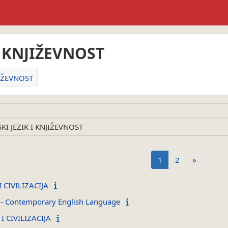
I KNJIŽEVNOST
JIŽEVNOST
Stranica 1
Stranica 2
Sljedeća 
1
2
»
 CIVILIZACIJA
 - Contemporary English Language
 CIVILIZACIJA