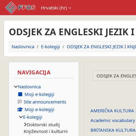
Preskoči na sadržaj
Hrvatski ‎(hr)‎
ODSJEK ZA ENGLESKI JEZIK 
Naslovnica
E-kolegiji
ODSJEK ZA ENGLESKI JEZIK I KN
Blokovi
Preskoči Navigacija
NAVIGACIJA
Popis e-kolegija
Naslovnica
Moji e-kolegiji
Site announcements
Moji e-kolegiji
AMERIČKA KULTURA I
E-kolegiji
Academic vocabulary
Doktorski studij
BRITANSKA KULTURA I
Književnost i kulturni