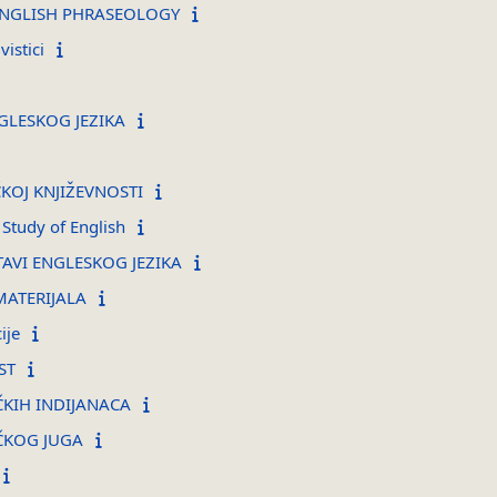
ENGLISH PHRASEOLOGY
istici
GLESKOG JEZIKA
ČKOJ KNJIŽEVNOSTI
c Study of English
TAVI ENGLESKOG JEZIKA
MATERIJALA
ije
ST
ČKIH INDIJANACA
ČKOG JUGA