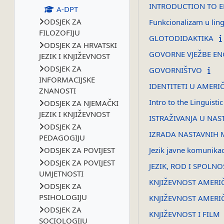
INTRODUCTION TO 
A-DPT
ODSJEK ZA
Funkcionalizam u lingv
FILOZOFIJU
GLOTODIDAKTIKA
ODSJEK ZA HRVATSKI
GOVORNE VJEŽBE EN
JEZIK I KNJIŽEVNOST
ODSJEK ZA
GOVORNIŠTVO
INFORMACIJSKE
IDENTITETI U AMERI
ZNANOSTI
Intro to the Linguisti
ODSJEK ZA NJEMAČKI
JEZIK I KNJIŽEVNOST
ISTRAŽIVANJA U NAS
ODSJEK ZA
IZRADA NASTAVNIH 
PEDAGOGIJU
ODSJEK ZA POVIJEST
Jezik javne komunikac
ODSJEK ZA POVIJEST
JEZIK, ROD I SPOLNO
UMJETNOSTI
KNJIŽEVNOST AMERI
ODSJEK ZA
PSIHOLOGIJU
KNJIŽEVNOST AMERI
ODSJEK ZA
KNJIŽEVNOST I FILM
SOCIOLOGIJU