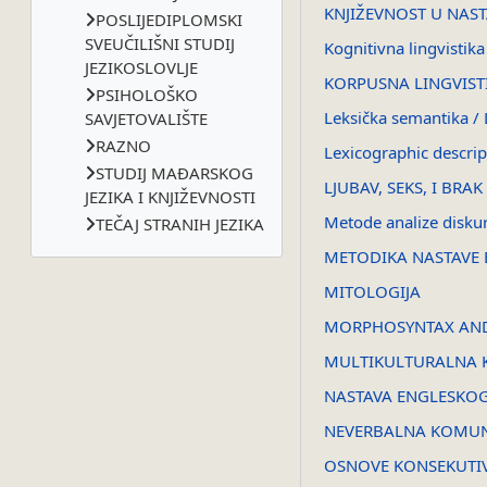
KNJIŽEVNOST U NAST
POSLIJEDIPLOMSKI
SVEUČILIŠNI STUDIJ
Kognitivna lingvistika
JEZIKOSLOVLJE
KORPUSNA LINGVISTI
PSIHOLOŠKO
Leksička semantika / 
SAVJETOVALIŠTE
RAZNO
Lexicographic descrip
STUDIJ MAĐARSKOG
LJUBAV, SEKS, I BR
JEZIKA I KNJIŽEVNOSTI
Metode analize disku
TEČAJ STRANIH JEZIKA
METODIKA NASTAVE 
MITOLOGIJA
MORPHOSYNTAX AND 
MULTIKULTURALNA 
NASTAVA ENGLESKOG 
NEVERBALNA KOMUN
OSNOVE KONSEKUTI