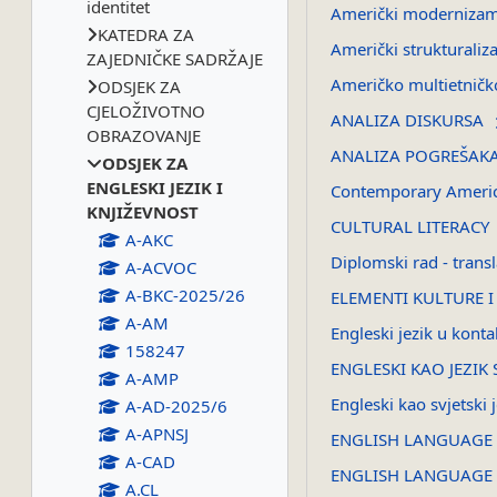
identitet
Američki moderniza
KATEDRA ZA
Američki strukturali
ZAJEDNIČKE SADRŽAJE
Američko multietnič
ODSJEK ZA
CJELOŽIVOTNO
ANALIZA DISKURSA
OBRAZOVANJE
ANALIZA POGREŠAKA
ODSJEK ZA
ENGLESKI JEZIK I
Contemporary Ameri
KNJIŽEVNOST
CULTURAL LITERACY
A-AKC
Diplomski rad - transl
A-ACVOC
A-BKC-2025/26
ELEMENTI KULTURE I 
A-AM
Engleski jezik u konta
158247
ENGLESKI KAO JEZIK
A-AMP
Engleski kao svjetski
A-AD-2025/6
A-APNSJ
ENGLISH LANGUAGE 
A-CAD
ENGLISH LANGUAGE 
A.CL