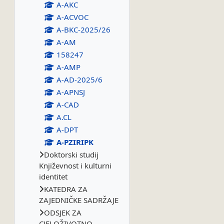
A-AKC
A-ACVOC
A-BKC-2025/26
A-AM
158247
A-AMP
A-AD-2025/6
A-APNSJ
A-CAD
A.CL
A-DPT
A-PZIRIPK
Doktorski studij
Književnost i kulturni
identitet
KATEDRA ZA
ZAJEDNIČKE SADRŽAJE
ODSJEK ZA
CJELOŽIVOTNO