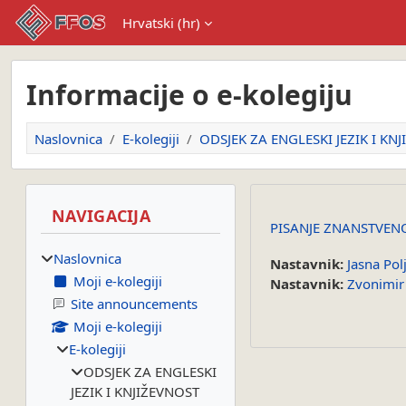
Preskoči na sadržaj
Hrvatski ‎(hr)‎
Informacije o e-kolegiju
Naslovnica
E-kolegiji
ODSJEK ZA ENGLESKI JEZIK I KN
Blokovi
Preskoči Navigacija
NAVIGACIJA
PISANJE ZNANSTVEN
Naslovnica
Nastavnik:
Jasna Pol
Moji e-kolegiji
Nastavnik:
Zvonimir
Site announcements
Moji e-kolegiji
E-kolegiji
ODSJEK ZA ENGLESKI
JEZIK I KNJIŽEVNOST