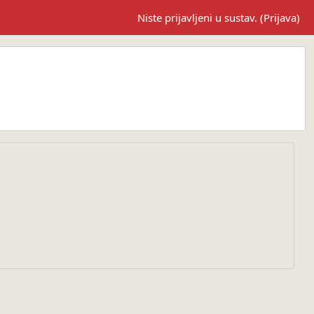
Niste prijavljeni u sustav. (
Prijava
)