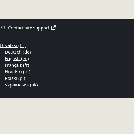
Contact site support
Hrvatski ‎(hr)‎
Deutsch ‎(de)‎
English ‎(en)‎
Français ‎(fr)‎
Hrvatski ‎(hr)‎
Polski ‎(pl)‎
Українська ‎(uk)‎