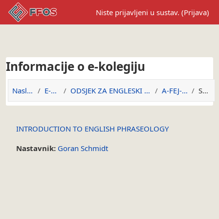
Preskoči na sadržaj
Niste prijavljeni u sustav. (
Prijava
)
Informacije o e-kolegiju
Naslovnica
E-kolegiji
ODSJEK ZA ENGLESKI JEZIK I KNJIŽEVNOST
A-FEJ-2017/18
Sažetak
INTRODUCTION TO ENGLISH PHRASEOLOGY
Nastavnik:
Goran Schmidt