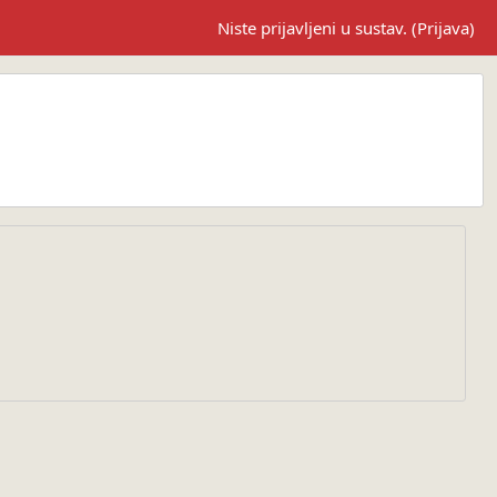
Niste prijavljeni u sustav. (
Prijava
)