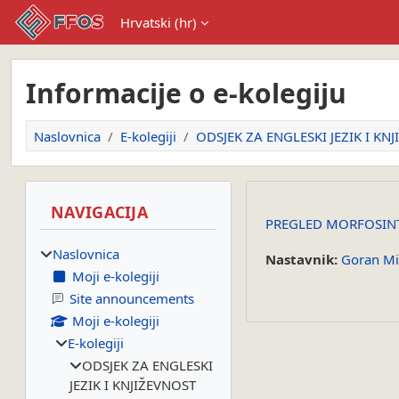
Preskoči na sadržaj
Hrvatski ‎(hr)‎
Informacije o e-kolegiju
Naslovnica
E-kolegiji
ODSJEK ZA ENGLESKI JEZIK I KN
Blokovi
Preskoči Navigacija
NAVIGACIJA
PREGLED MORFOSINTA
Naslovnica
Nastavnik:
Goran Mi
Moji e-kolegiji
Site announcements
Moji e-kolegiji
E-kolegiji
ODSJEK ZA ENGLESKI
JEZIK I KNJIŽEVNOST