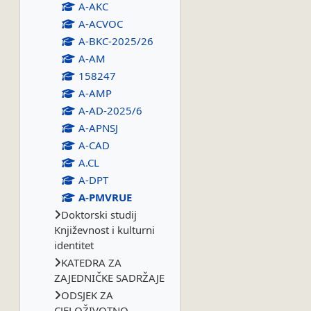
A-AKC
A-ACVOC
A-BKC-2025/26
A-AM
158247
A-AMP
A-AD-2025/6
A-APNSJ
A-CAD
A.CL
A-DPT
A-PMVRUE
Doktorski studij
Književnost i kulturni
identitet
KATEDRA ZA
ZAJEDNIČKE SADRŽAJE
ODSJEK ZA
CJELOŽIVOTNO