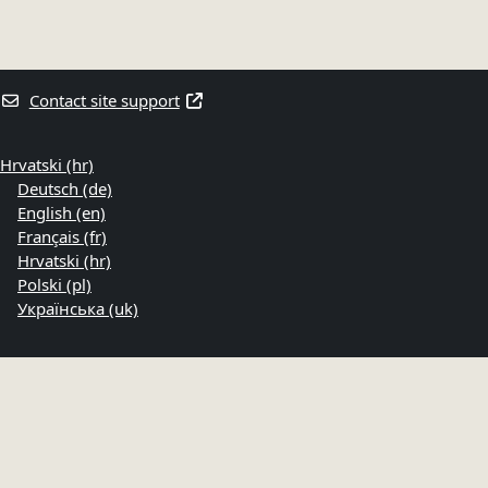
Contact site support
Hrvatski ‎(hr)‎
Deutsch ‎(de)‎
English ‎(en)‎
Français ‎(fr)‎
Hrvatski ‎(hr)‎
Polski ‎(pl)‎
Українська ‎(uk)‎