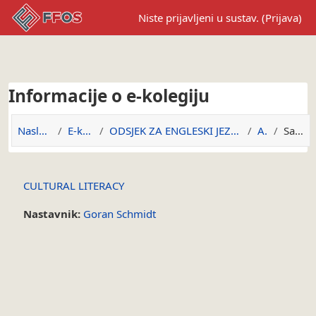
Preskoči na sadržaj
Niste prijavljeni u sustav. (
Prijava
)
Informacije o e-kolegiju
Naslovnica
E-kolegiji
ODSJEK ZA ENGLESKI JEZIK I KNJIŽEVNOST
A.CL
Sažetak
CULTURAL LITERACY
Nastavnik:
Goran Schmidt