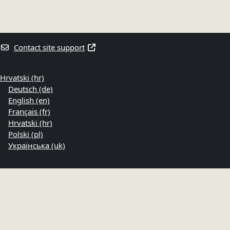
Contact site support
Hrvatski ‎(hr)‎
Deutsch ‎(de)‎
English ‎(en)‎
Français ‎(fr)‎
Hrvatski ‎(hr)‎
Polski ‎(pl)‎
Українська ‎(uk)‎