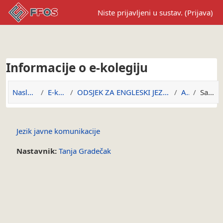
Preskoči na sadržaj
Niste prijavljeni u sustav. (
Prijava
)
Informacije o e-kolegiju
Naslovnica
E-kolegiji
ODSJEK ZA ENGLESKI JEZIK I KNJIŽEVNOST
A-JJK
Sažetak
Jezik javne komunikacije
Nastavnik:
Tanja Gradečak