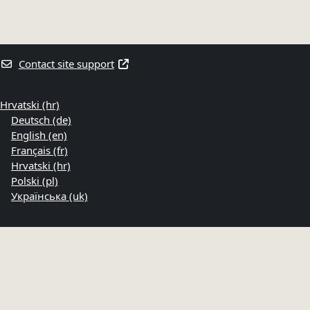
Contact site support
Hrvatski ‎(hr)‎
Deutsch ‎(de)‎
English ‎(en)‎
Français ‎(fr)‎
Hrvatski ‎(hr)‎
Polski ‎(pl)‎
Українська ‎(uk)‎