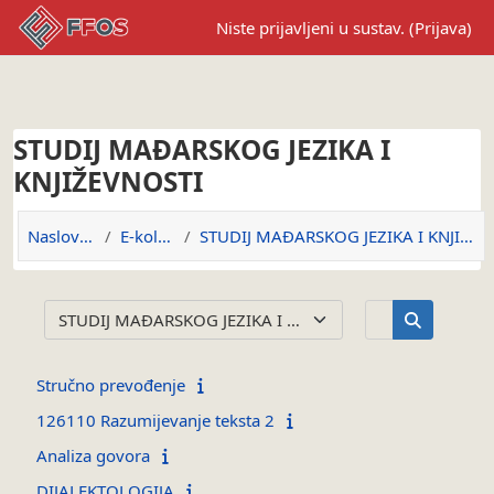
Preskoči na sadržaj
Niste prijavljeni u sustav. (
Prijava
)
STUDIJ MAĐARSKOG JEZIKA I
KNJIŽEVNOSTI
Naslovnica
E-kolegiji
STUDIJ MAĐARSKOG JEZIKA I KNJIŽEVNOSTI
Pretraži e-kol
Popis e-kolegija
Pretraži e-
Stručno prevođenje
126110 Razumijevanje teksta 2
Analiza govora
DIJALEKTOLOGIJA