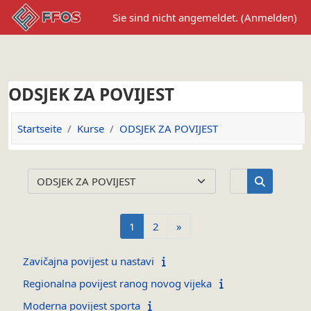
Zum Hauptinhalt
Sie sind nicht angemeldet. (
Anmelden
)
ODSJEK ZA POVIJEST
Startseite
Kurse
ODSJEK ZA POVIJEST
Kurse suche
Kursbereiche
Kurse suc
Seite 1
Seite 2
Nächste Seite
1
2
»
Zavičajna povijest u nastavi
Regionalna povijest ranog novog vijeka
Moderna povijest sporta