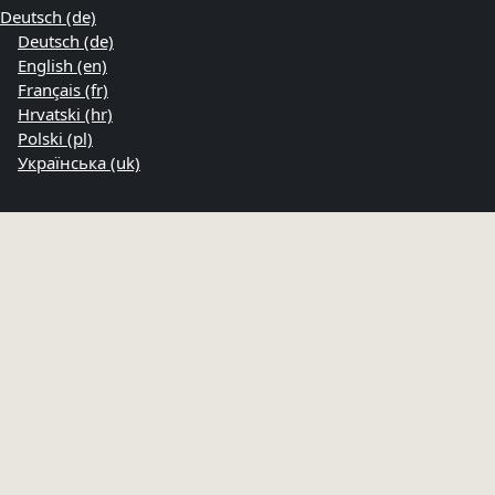
Deutsch ‎(de)‎
Deutsch ‎(de)‎
English ‎(en)‎
Français ‎(fr)‎
Hrvatski ‎(hr)‎
Polski ‎(pl)‎
Українська ‎(uk)‎