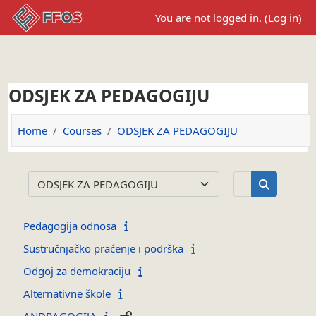
Skip to main content
You are not logged in. (
Log in
)
ODSJEK ZA PEDAGOGIJU
Home
Courses
ODSJEK ZA PEDAGOGIJU
Search cours
Course categories
Search cou
Pedagogija odnosa
Sustručnjačko praćenje i podrška
Odgoj za demokraciju
Alternativne škole
ANDRAGOGIJA