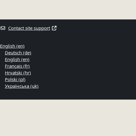
Contact site support
English ‎(en)‎
Deutsch ‎(de)‎
English ‎(en)‎
Français ‎(fr)‎
Hrvatski ‎(hr)‎
Polski ‎(pl)‎
Українська ‎(uk)‎