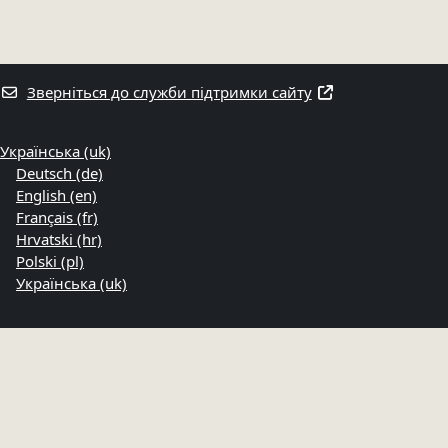
Зверніться до служби підтримки сайту
Українська ‎(uk)‎
Deutsch ‎(de)‎
English ‎(en)‎
Français ‎(fr)‎
Hrvatski ‎(hr)‎
Polski ‎(pl)‎
Українська ‎(uk)‎