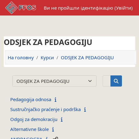
Перейти до головного вмісту
Ви не пройшли ідентифікацію (
Увійти
)
ODSJEK ZA PEDAGOGIJU
На головну
Курси
ODSJEK ZA PEDAGOGIJU
Пошук курсі
Категорії курсів
Пошук кур
Pedagogija odnosa
Sustručnjačko praćenje i podrška
Odgoj za demokraciju
Alternativne škole
ANDRAGOGIJA